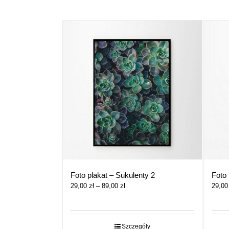
Foto
Foto plakat – Sukulenty 2
Zakres
29,0
29,00
zł
–
89,00
zł
cen:
od
29,00 zł
do
Szczegóły