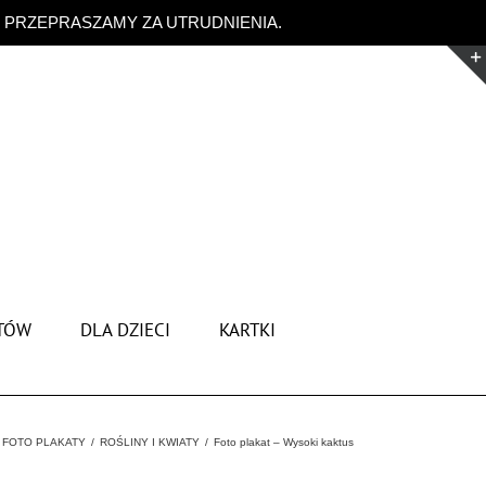
. PRZEPRASZAMY ZA UTRUDNIENIA.
Odrzuć
TÓW
DLA DZIECI
KARTKI
FOTO PLAKATY
ROŚLINY I KWIATY
Foto plakat – Wysoki kaktus