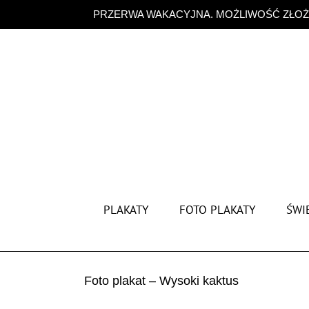
Przejdź
PRZERWA WAKACYJNA. MOŻLIWOŚĆ ZŁOŻE
do
zawartości
PLAKATY
FOTO PLAKATY
ŚWIĘ
Foto plakat – Wysoki kaktus