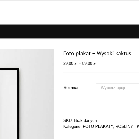
Foto plakat – Wysoki kaktus
Zakres
29,00
zł
–
89,00
zł
cen:
od
29,00 zł
do
Rozmiar
89,00 zł
SKU:
Brak danych
Kategorie:
FOTO PLAKATY
,
ROŚLINY I 