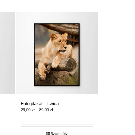
Foto plakat – Lwica
Zakres
29,00
zł
–
89,00
zł
cen:
od
29,00 zł
do
Szczegóły