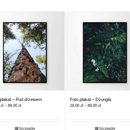
 plakat – Pod drzewem
Foto plakat – Dżungla
Zakres
Zakres
0
zł
–
89,00
zł
29,00
zł
–
89,00
zł
cen:
cen:
od
od
29,00 zł
29,00 zł
do
do
Szczegóły
Szczegóły