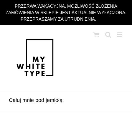
Przejdź
PRZERWA WAKACYJNA. MOŻLIWOŚĆ ZŁOŻENIA
do
ZAMÓWIENIA W SKLEPIE JEST AKTUALNIE WYŁĄCZONA.
zawartości
PRZEPRASZAMY ZA UTRUDNIENIA.
Odrzuć
Całuj mnie pod jemiołą