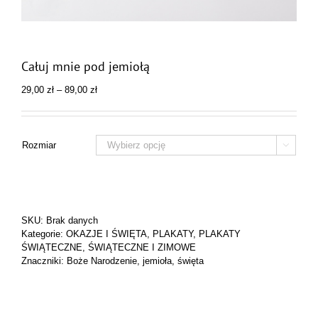
Całuj mnie pod jemiołą
Zakres
29,00
zł
–
89,00
zł
cen:
od
29,00 zł
do
Rozmiar

89,00 zł
SKU:
Brak danych
Kategorie:
OKAZJE I ŚWIĘTA
,
PLAKATY
,
PLAKATY
ŚWIĄTECZNE
,
ŚWIĄTECZNE I ZIMOWE
Znaczniki:
Boże Narodzenie
,
jemioła
,
święta