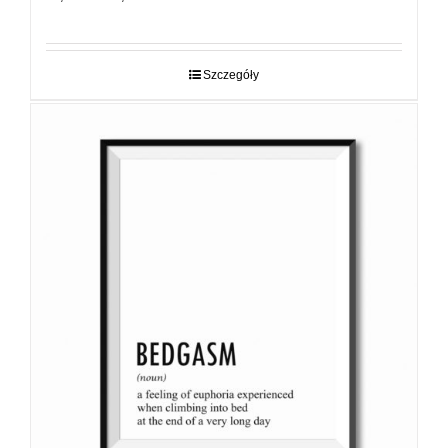
cen:
od
29,00 zł
do
Szczegóły
89,00 zł