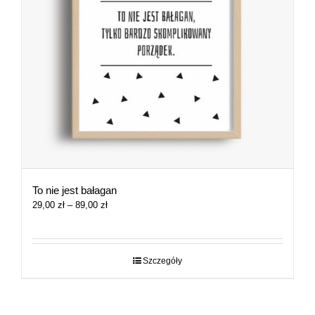
To nie jest bałagan
Zakres
29,00
zł
–
89,00
zł
cen:
od
29,00 zł
do
Szczegóły
89,00 zł