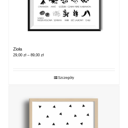
Zioła
Zakres
29,00
zł
–
89,00
zł
cen:
od
29,00 zł
do
Szczegóły
89,00 zł