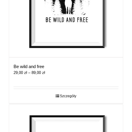
Be wild and free
Zakres
29,00
zł
–
89,00
zł
cen:
od
29,00 zł
do
Szczegóły
89,00 zł