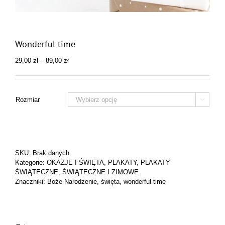
Wonderful time
Zakres
29,00
zł
–
89,00
zł
cen:
od
29,00 zł
do
Rozmiar

89,00 zł
SKU:
Brak danych
Kategorie:
OKAZJE I ŚWIĘTA
,
PLAKATY
,
PLAKATY
ŚWIĄTECZNE
,
ŚWIĄTECZNE I ZIMOWE
Znaczniki:
Boże Narodzenie
,
święta
,
wonderful time