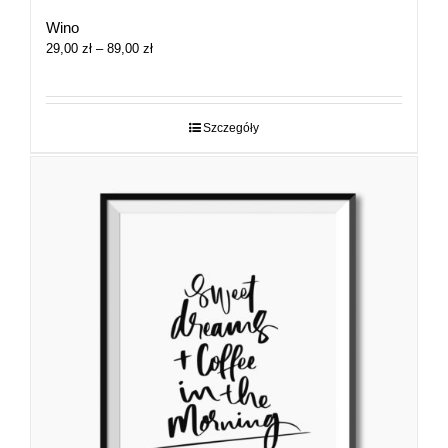
Wino
Zakres
29,00
zł
–
89,00
zł
cen:
od
29,00 zł
do
Szczegóły
89,00 zł