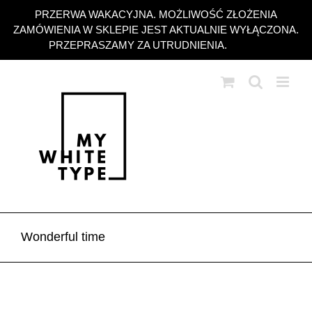
Przejdź
PRZERWA WAKACYJNA. MOŻLIWOŚĆ ZŁOŻENIA
do
ZAMÓWIENIA W SKLEPIE JEST AKTUALNIE WYŁĄCZONA.
zawartości
PRZEPRASZAMY ZA UTRUDNIENIA.
Odrzuć
Wonderful time