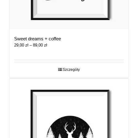
Sweet dreams + coffee
Zakres
29,00
zł
–
89,00
zł
cen:
od
29,00 zł
do
Szczegóły
89,00 zł