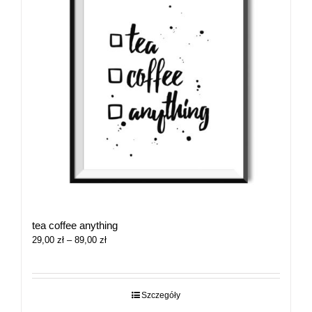
tea coffee anything
Zakres
29,00
zł
–
89,00
zł
cen:
od
29,00 zł
do
Szczegóły
89,00 zł