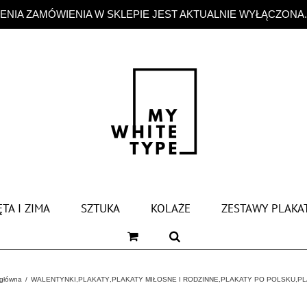
NIA ZAMÓWIENIA W SKLEPIE JEST AKTUALNIE WYŁĄCZONA
TA I ZIMA
SZTUKA
KOLAŻE
ZESTAWY PLAKA
 główna
WALENTYNKI
,
PLAKATY
,
PLAKATY MIŁOSNE I RODZINNE
,
PLAKATY PO POLSKU
,
PL