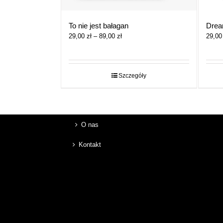
To nie jest bałagan
Drea
Zakres
29,00
zł
–
89,00
zł
29,0
cen:
od
29,00 zł
do
Szczegóły
89,00 zł
O nas
Kontakt