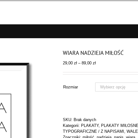
WIARA NADZIEJA MIŁOŚĆ
Zakres
29,00
zł
–
89,00
zł
cen:
od
29,00 zł
do
Rozmiar
89,00 zł
SKU:
Brak danych
Kategorii:
PLAKATY
,
PLAKATY MIŁOSNE
TYPOGRAFICZNE / Z NAPISAMI
,
WALE
Znaczniki:
miłość
,
nadzieja
,
napis
,
wiara