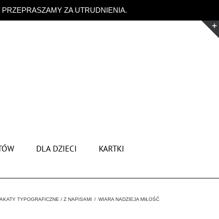
. PRZEPRASZAMY ZA UTRUDNIENIA.
Odrzuć
TÓW
DLA DZIECI
KARTKI
AKATY TYPOGRAFICZNE / Z NAPISAMI
WIARA NADZIEJA MIŁOŚĆ