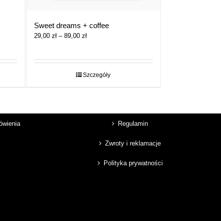
Sweet dreams + coffee
Zakres
29,00
zł
–
89,00
zł
cen:
od
29,00 zł
do
Szczegóły
89,00 zł
mówienia
Regulamin
Zwroty i reklamacje
Polityka prywatności