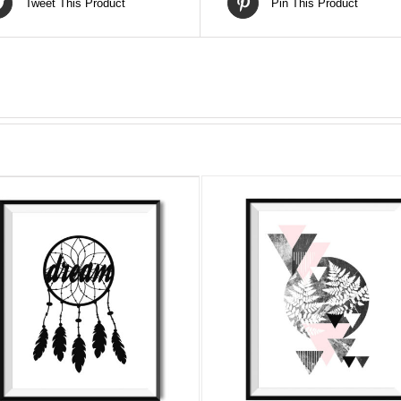
Tweet This Product
Pin This Product