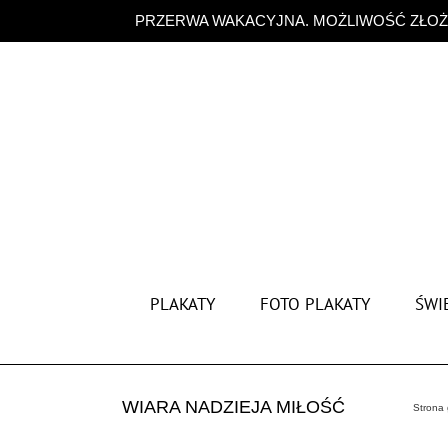
Przejdź
PRZERWA WAKACYJNA. MOŻLIWOŚĆ ZŁOŻE
do
zawartości
PLAKATY
FOTO PLAKATY
ŚWIĘ
WIARA NADZIEJA MIŁOŚĆ
Strona