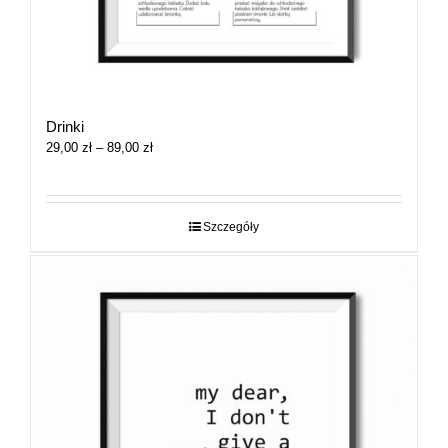
Drinki
Zakres
29,00
zł
–
89,00
zł
cen:
od
29,00 zł
do
Szczegóły
89,00 zł