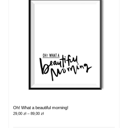
Oh! What a beautiful morning!
Zakres
29,00
zł
–
89,00
zł
cen:
od