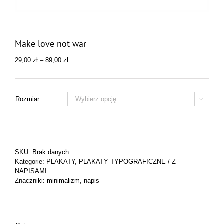
Make love not war
Zakres
29,00
zł
–
89,00
zł
cen:
od
29,00 zł
do
Rozmiar

89,00 zł
SKU:
Brak danych
Kategorie:
PLAKATY
,
PLAKATY TYPOGRAFICZNE / Z
NAPISAMI
Znaczniki:
minimalizm
,
napis