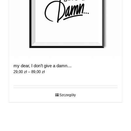
my dear, I don’t give a damn…
Zakres
29,00
zł
–
89,00
zł
cen:
od
29,00 zł
do
Szczegóły
89,00 zł