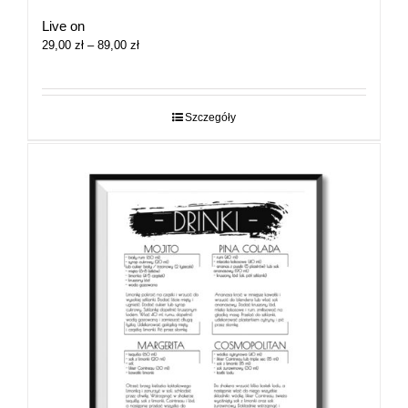
Live on
Zakres
29,00
zł
–
89,00
zł
cen:
od
29,00 zł
do
Szczegóły
89,00 zł