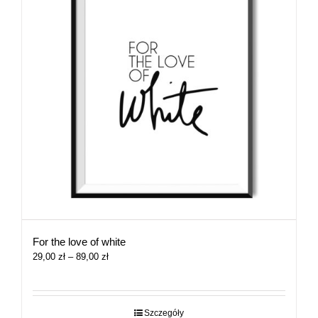
For the love of white
Zakres
29,00
zł
–
89,00
zł
cen:
od
29,00 zł
do
Szczegóły