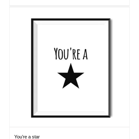
89,00 zł
You’re a star