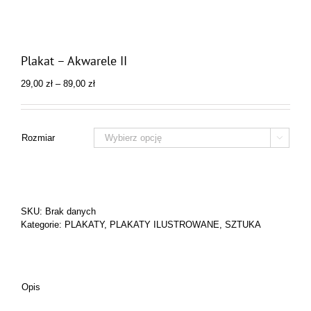
Plakat – Akwarele II
Zakres
29,00
zł
–
89,00
zł
cen:
od
29,00 zł
do
Rozmiar

89,00 zł
SKU:
Brak danych
Kategorie:
PLAKATY
,
PLAKATY ILUSTROWANE
,
SZTUKA
Opis