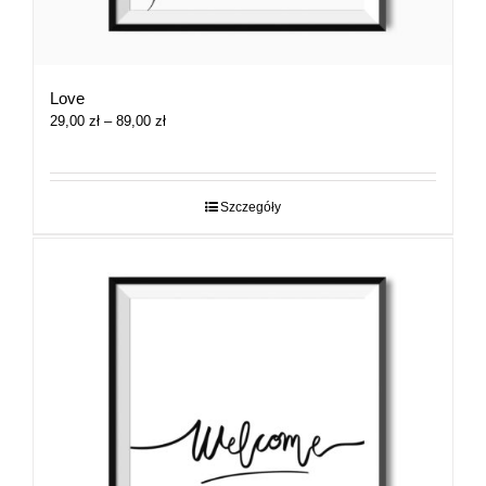
Love
Zakres
29,00
zł
–
89,00
zł
cen:
od
29,00 zł
do
Szczegóły
89,00 zł