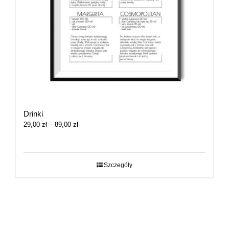
Drinki
Zakres
29,00
zł
–
89,00
zł
cen:
od
29,00 zł
do
Szczegóły
89,00 zł