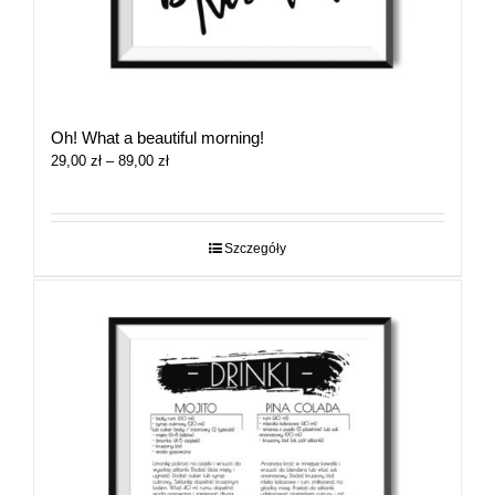
Oh! What a beautiful morning!
Zakres
29,00
zł
–
89,00
zł
cen:
od
29,00 zł
do
Szczegóły
89,00 zł