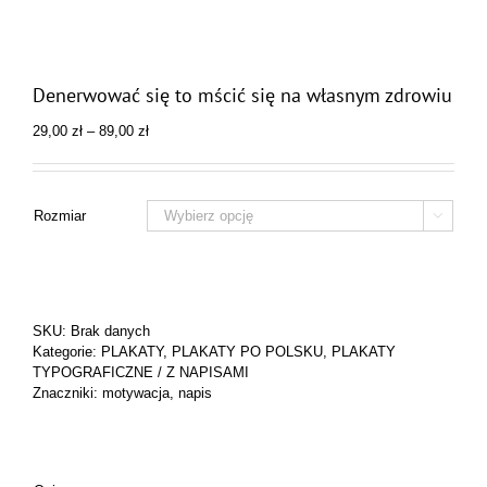
Denerwować się to mścić się na własnym zdrowiu
Zakres
29,00
zł
–
89,00
zł
cen:
od
29,00 zł
do
Rozmiar

89,00 zł
SKU:
Brak danych
Kategorie:
PLAKATY
,
PLAKATY PO POLSKU
,
PLAKATY
TYPOGRAFICZNE / Z NAPISAMI
Znaczniki:
motywacja
,
napis