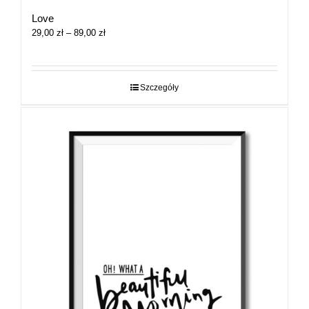
Love
Zakres
29,00
zł
–
89,00
zł
cen:
od
29,00 zł
do
Szczegóły
89,00 zł