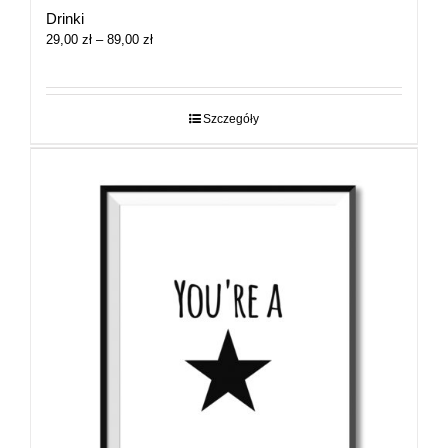
Drinki
Zakres
29,00
zł
–
89,00
zł
cen:
od
29,00 zł
do
Szczegóły
89,00 zł