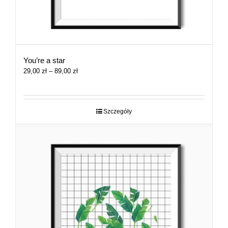
You’re a star
Zakres
29,00
zł
–
89,00
zł
cen:
od
29,00 zł
do
Szczegóły
89,00 zł