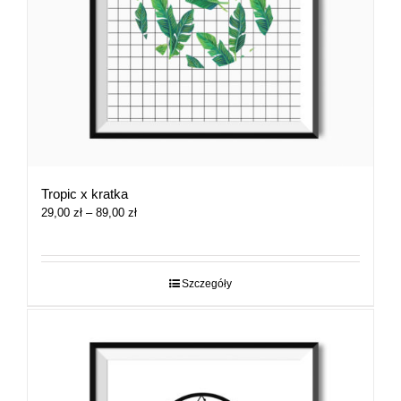
Tropic x kratka
Zakres
29,00
zł
–
89,00
zł
cen:
od
29,00 zł
do
Szczegóły
89,00 zł