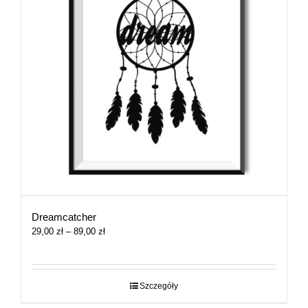
Dreamcatcher
Zakres
29,00
zł
–
89,00
zł
cen:
od
29,00 zł
do
Szczegóły
89,00 zł