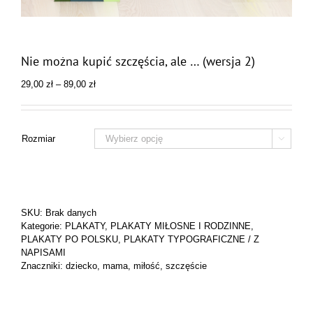
Nie można kupić szczęścia, ale … (wersja 2)
Zakres
29,00
zł
–
89,00
zł
cen:
od
29,00 zł
do
Rozmiar

89,00 zł
SKU:
Brak danych
Kategorie:
PLAKATY
,
PLAKATY MIŁOSNE I RODZINNE
,
PLAKATY PO POLSKU
,
PLAKATY TYPOGRAFICZNE / Z
NAPISAMI
Znaczniki:
dziecko
,
mama
,
miłość
,
szczęście