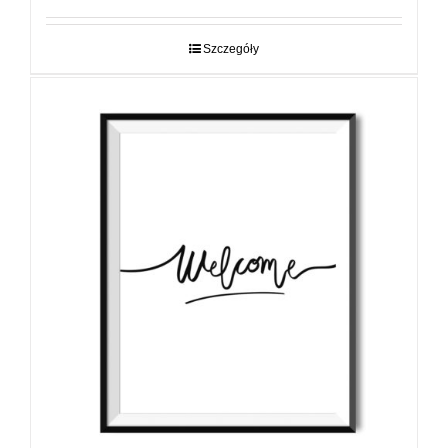
od
29,00 zł
do
Szczegóły
89,00 zł