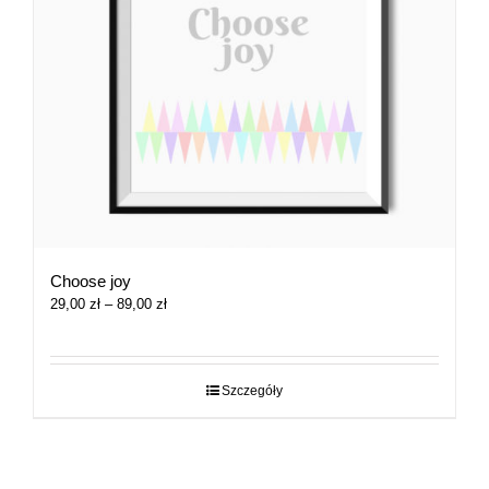
Choose joy
Zakres
29,00
zł
–
89,00
zł
cen:
od
29,00 zł
do
Szczegóły
89,00 zł