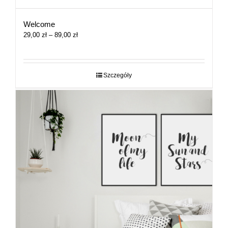
Welcome
Zakres
29,00
zł
–
89,00
zł
cen:
od
29,00 zł
do
Szczegóły
89,00 zł