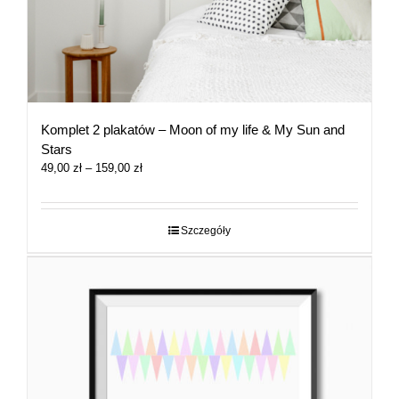
Komplet 2 plakatów – Moon of my life & My Sun and
Stars
Zakres
49,00
zł
–
159,00
zł
cen:
od
49,00 zł
Szczegóły
do
159,00 zł