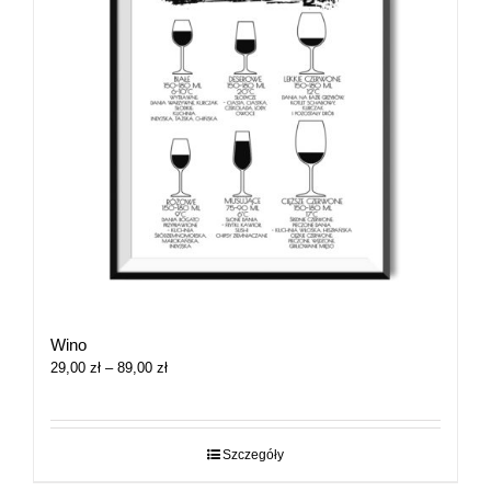
Wino
Zakres
29,00
zł
–
89,00
zł
cen:
od
29,00 zł
do
Szczegóły
89,00 zł