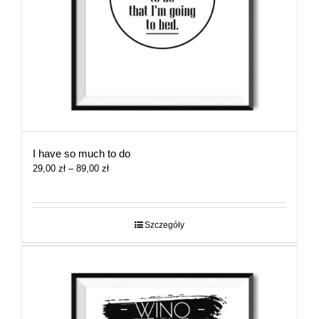
I have so much to do
Zakres
29,00
zł
–
89,00
zł
cen:
od
29,00 zł
do
Szczegóły
89,00 zł