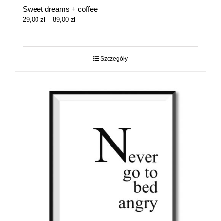
Sweet dreams + coffee
Zakres
29,00
zł
–
89,00
zł
cen:
od
29,00 zł
do
Szczegóły
89,00 zł