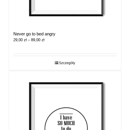
Never go to bed angry
Zakres
29,00
zł
–
89,00
zł
cen:
od
29,00 zł
do
Szczegóły
89,00 zł