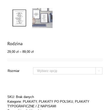
Rodzina
Zakres
29,00
zł
–
89,00
zł
cen:
od
29,00 zł
do
Rozmiar

89,00 zł
SKU:
Brak danych
Kategorie:
PLAKATY
,
PLAKATY PO POLSKU
,
PLAKATY
TYPOGRAFICZNE / Z NAPISAMI