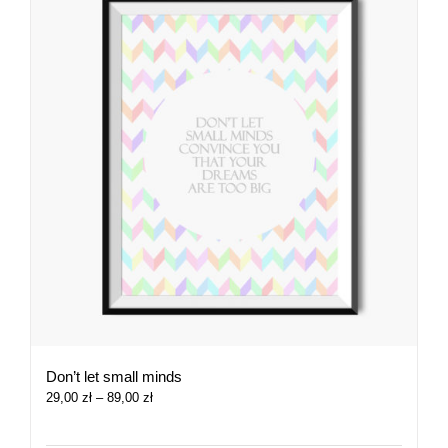
Don’t let small minds
Zakres
29,00
zł
–
89,00
zł
cen:
od