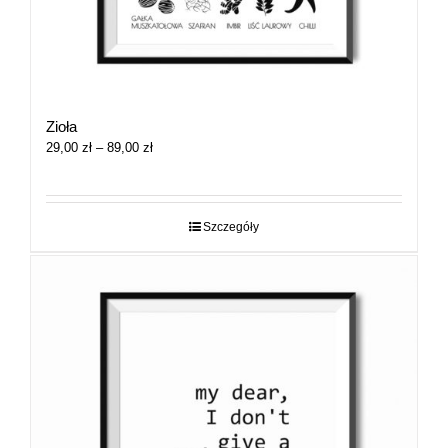
Zioła
Zakres
29,00
zł
–
89,00
zł
cen:
od
29,00 zł
do
Szczegóły
89,00 zł