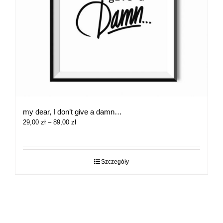
my dear, I don’t give a damn…
Zakres
29,00
zł
–
89,00
zł
cen:
od
29,00 zł
do
Szczegóły
89,00 zł