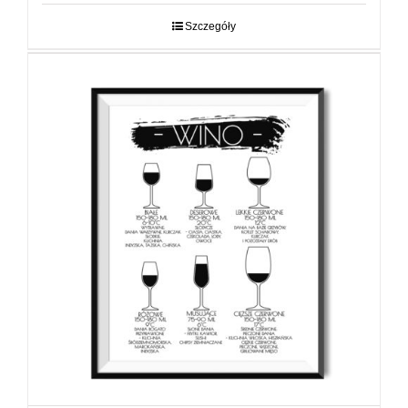
29,00 zł
do
Szczegóły
89,00 zł