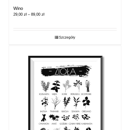
Wino
Zakres
29,00
zł
–
89,00
zł
cen:
od
29,00 zł
do
Szczegóły
89,00 zł