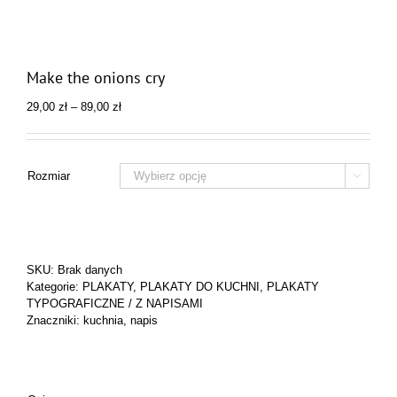
Make the onions cry
Zakres
29,00
zł
–
89,00
zł
cen:
od
29,00 zł
do
Rozmiar

89,00 zł
SKU:
Brak danych
Kategorie:
PLAKATY
,
PLAKATY DO KUCHNI
,
PLAKATY
TYPOGRAFICZNE / Z NAPISAMI
Znaczniki:
kuchnia
,
napis