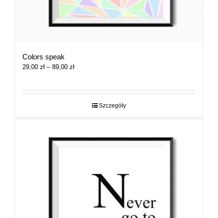
Colors speak
Zakres
29,00
zł
–
89,00
zł
cen:
od
29,00 zł
do
Szczegóły
89,00 zł