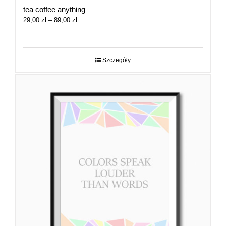
tea coffee anything
Zakres
29,00
zł
–
89,00
zł
cen:
od
29,00 zł
do
Szczegóły
89,00 zł