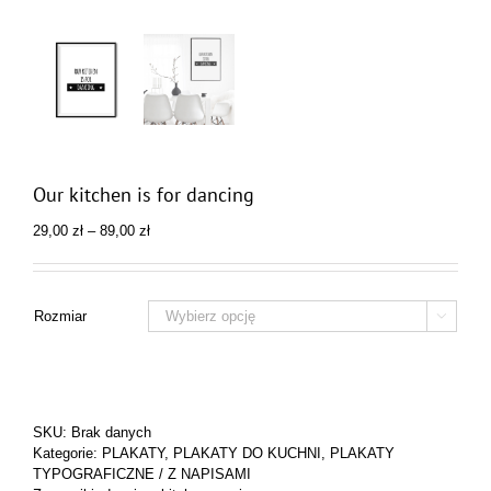
Our kitchen is for dancing
Zakres
29,00
zł
–
89,00
zł
cen:
od
29,00 zł
do
Rozmiar

89,00 zł
SKU:
Brak danych
Kategorie:
PLAKATY
,
PLAKATY DO KUCHNI
,
PLAKATY
TYPOGRAFICZNE / Z NAPISAMI