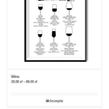
Wino
Zakres
29,00
zł
–
89,00
zł
cen:
od
29,00 zł
do
Szczegóły
89,00 zł