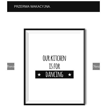
PRZERWA WAKACYJNA.
Previous
Next