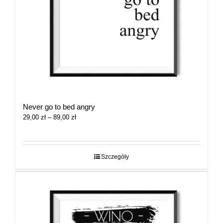
Never go to bed angry
Zakres
29,00
zł
–
89,00
zł
cen:
od
29,00 zł
do
Szczegóły
89,00 zł