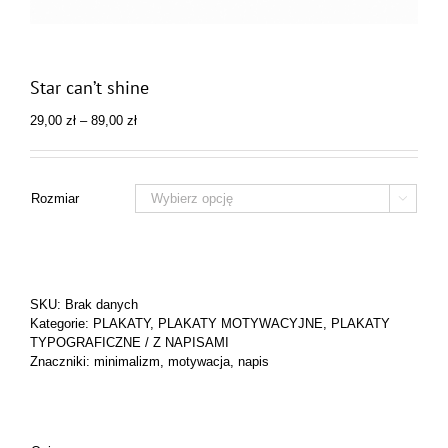
Star can’t shine
Zakres
29,00
zł
–
89,00
zł
cen:
od
29,00 zł
do
Rozmiar

89,00 zł
SKU:
Brak danych
Kategorie:
PLAKATY
,
PLAKATY MOTYWACYJNE
,
PLAKATY
TYPOGRAFICZNE / Z NAPISAMI
Znaczniki:
minimalizm
,
motywacja
,
napis