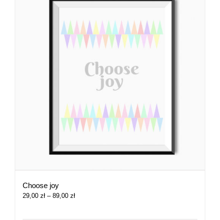
Choose joy
Zakres
29,00
zł
–
89,00
zł
cen:
od