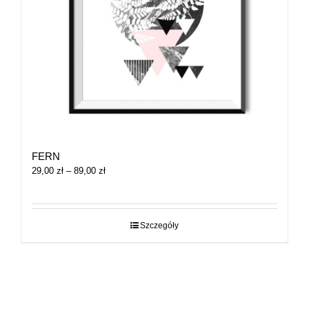
FERN
Zakres
29,00
zł
–
89,00
zł
cen:
od
29,00 zł
do
Szczegóły
89,00 zł