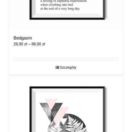
Bedgasm
Zakres
29,00
zł
–
89,00
zł
cen:
od
29,00 zł
do
Szczegóły
89,00 zł