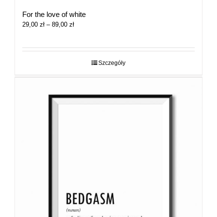
For the love of white
Zakres
29,00
zł
–
89,00
zł
cen:
od
29,00 zł
do
Szczegóły
89,00 zł