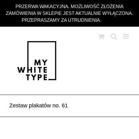
Przejdź
PRZERWA WAKACYJNA. MOŻLIWOŚĆ ZŁOŻENIA
do
ZAMÓWIENIA W SKLEPIE JEST AKTUALNIE WYŁĄCZONA.
zawartości
PRZEPRASZAMY ZA UTRUDNIENIA.
Odrzuć
Zestaw plakatów no. 61