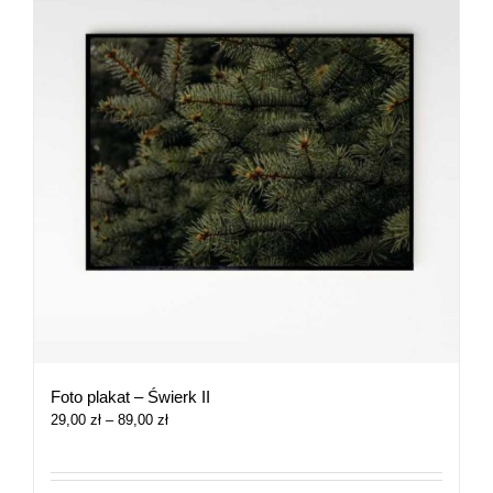
Foto plakat – Świerk II
Zakres
29,00
zł
–
89,00
zł
cen:
od
29,00 zł