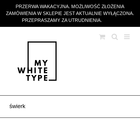
Przejdź
PRZERWA WAKACYJNA. MOŻLIWOŚĆ ZŁOŻENIA
do
ZAMÓWIENIA W SKLEPIE JEST AKTUALNIE WYŁĄCZONA.
zawartości
PRZEPRASZAMY ZA UTRUDNIENIA.
Odrzuć
świerk