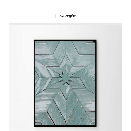
od
29,00 zł
do
Szczegóły
89,00 zł