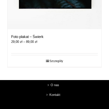
Foto plakat – Świerk
Zakres
29,00
zł
–
89,00
zł
cen:
od
29,00 zł
do
Szczegóły
89,00 zł
O nas
Kontakt