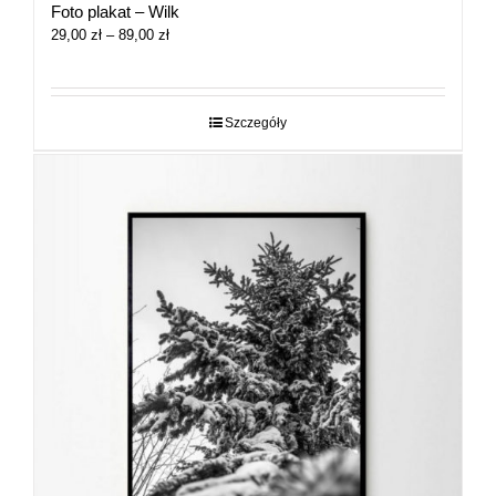
Foto plakat – Wilk
Zakres
29,00
zł
–
89,00
zł
cen:
od
29,00 zł
do
Szczegóły
89,00 zł