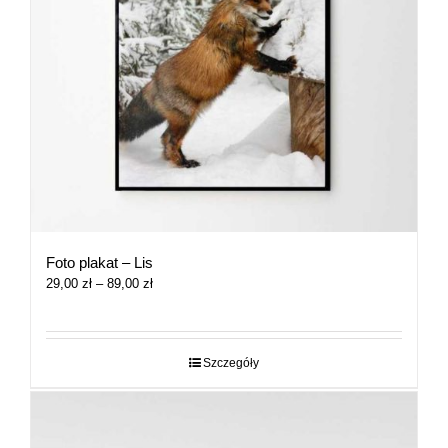
Foto plakat – Lis
Zakres
29,00
zł
–
89,00
zł
cen:
od
29,00 zł
do
Szczegóły
89,00 zł