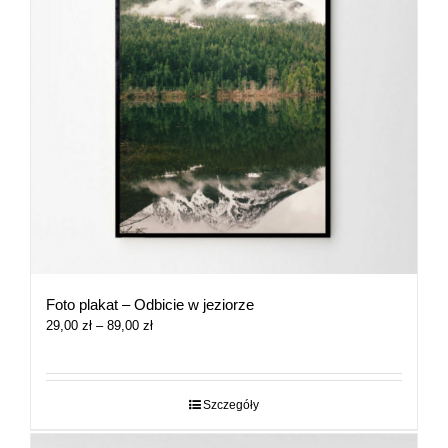
Foto plakat – Odbicie w jeziorze
Zakres
29,00
zł
–
89,00
zł
cen:
od
29,00 zł
do
Szczegóły
89,00 zł