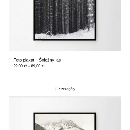
Foto plakat – Śnieżny las
Zakres
29,00
zł
–
89,00
zł
cen:
od
29,00 zł
do
Szczegóły
89,00 zł