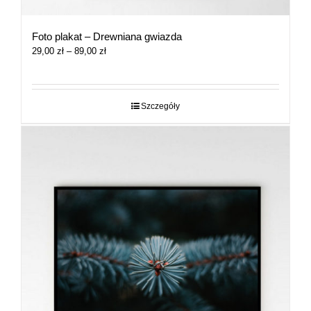
Foto plakat – Drewniana gwiazda
Zakres
29,00
zł
–
89,00
zł
cen:
od
29,00 zł
do
Szczegóły
89,00 zł