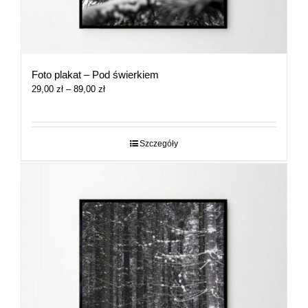
Foto plakat – Pod świerkiem
Zakres
29,00
zł
–
89,00
zł
cen:
od
29,00 zł
do
Szczegóły
89,00 zł