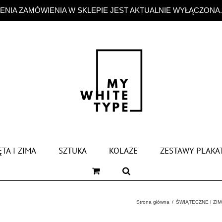
NIA ZAMÓWIENIA W SKLEPIE JEST AKTUALNIE WYŁĄCZONA
TA I ZIMA
SZTUKA
KOLAŻE
ZESTAWY PLAKA
Strona główna
ŚWIĄTECZNE I ZI