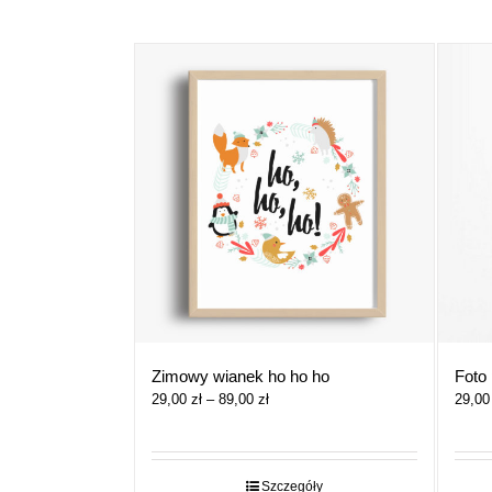
Zimowy wianek ho ho ho
Foto 
Zakres
29,00
zł
–
89,00
zł
29,0
cen:
od
29,00 zł
do
Szczegóły