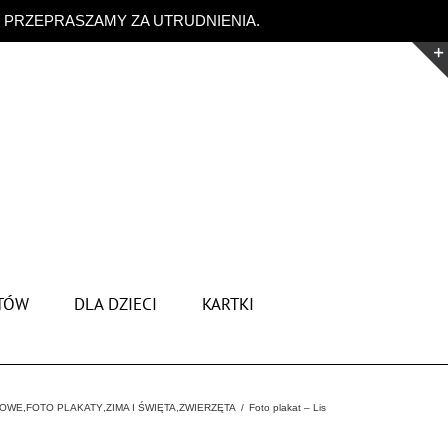
. PRZEPRASZAMY ZA UTRUDNIENIA.
Odrzuć
TÓW
DLA DZIECI
KARTKI
MOWE
,
FOTO PLAKATY
,
ZIMA I ŚWIĘTA
,
ZWIERZĘTA
Foto plakat – Lis