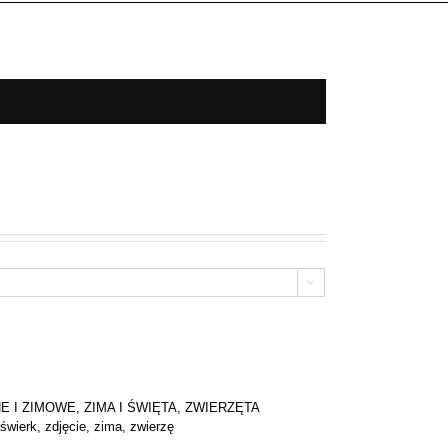

E I ZIMOWE
,
ZIMA I ŚWIĘTA
,
ZWIERZĘTA
świerk
,
zdjęcie
,
zima
,
zwierzę