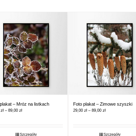
plakat – Mróz na listkach
Foto plakat – Zimowe szyszki
Zakres
Zakres
0
zł
–
89,00
zł
29,00
zł
–
89,00
zł
cen:
cen:
od
od
29,00 zł
29,00 zł
do
do
Szczegóły
Szczegóły