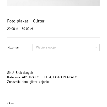
Foto plakat – Glitter
Zakres
29,00
zł
–
89,00
zł
cen:
od
29,00 zł
do
Rozmiar

89,00 zł
SKU:
Brak danych
Kategorie:
ABSTRAKCJE I TŁA
,
FOTO PLAKATY
Znaczniki:
foto
,
glitter
,
zdjęcie
Opis