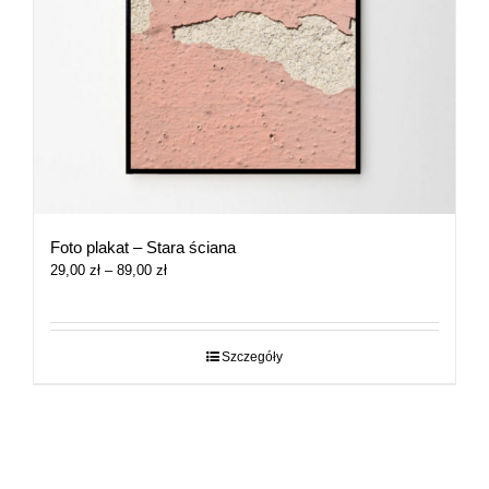
Foto plakat – Stara ściana
Zakres
29,00
zł
–
89,00
zł
cen:
od
29,00 zł
do
Szczegóły
89,00 zł