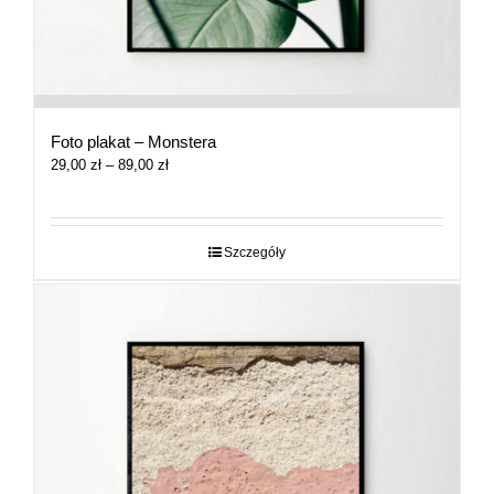
Foto plakat – Monstera
Zakres
29,00
zł
–
89,00
zł
cen:
od
29,00 zł
do
Szczegóły
89,00 zł