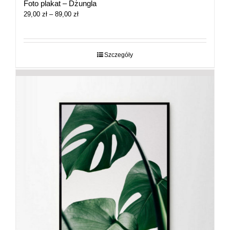
Foto plakat – Dżungla
Zakres
29,00
zł
–
89,00
zł
cen:
od
29,00 zł
do
Szczegóły
89,00 zł