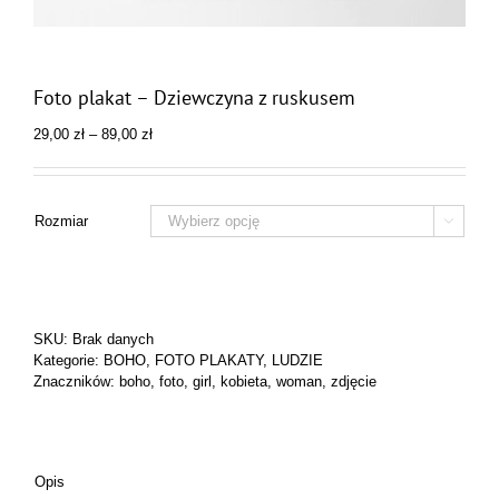
Foto plakat – Dziewczyna z ruskusem
Zakres
29,00
zł
–
89,00
zł
cen:
od
29,00 zł
do
Rozmiar

89,00 zł
SKU:
Brak danych
Kategorie:
BOHO
,
FOTO PLAKATY
,
LUDZIE
Znaczników:
boho
,
foto
,
girl
,
kobieta
,
woman
,
zdjęcie
Opis