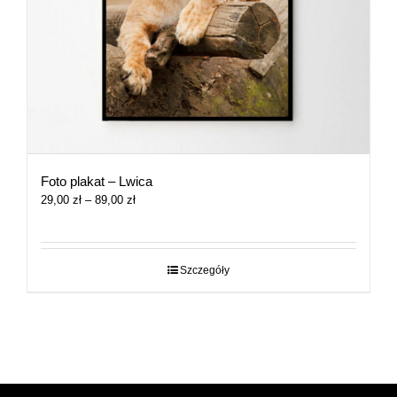
Foto plakat – Lwica
Zakres
29,00
zł
–
89,00
zł
cen:
od
29,00 zł
do
Szczegóły
89,00 zł