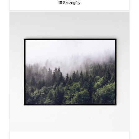
do
Szczegóły
89,00 zł