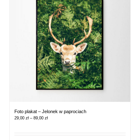
Foto plakat – Jelonek w paprociach
Zakres
29,00
zł
–
89,00
zł
cen:
od
29,00 zł