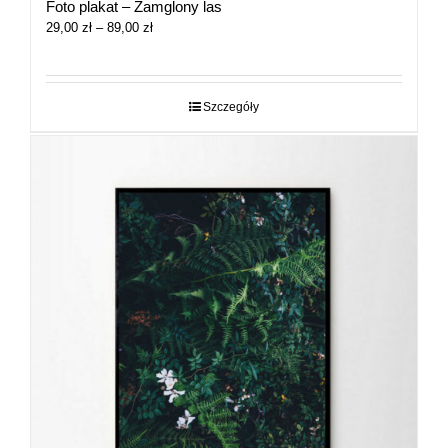
Foto plakat – Zamglony las
Zakres
29,00
zł
–
89,00
zł
cen:
od
29,00 zł
do
Szczegóły
89,00 zł