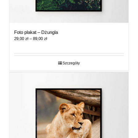
Foto plakat – Dżungla
Zakres
29,00
zł
–
89,00
zł
cen:
od
29,00 zł
do
Szczegóły
89,00 zł