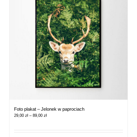
Foto plakat – Jelonek w paprociach
Zakres
29,00
zł
–
89,00
zł
cen:
od
29,00 zł