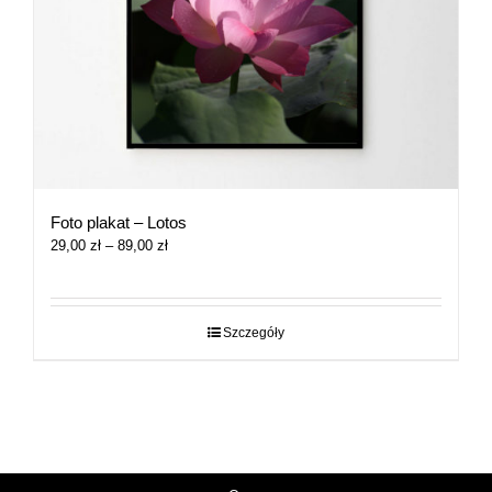
Foto plakat – Lotos
Zakres
29,00
zł
–
89,00
zł
cen:
od
29,00 zł
do
Szczegóły
89,00 zł