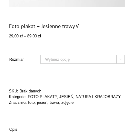
Foto plakat – Jesienne trawy V
Zakres
29,00
zł
–
89,00
zł
cen:
od
29,00 zł
do
Rozmiar

89,00 zł
SKU:
Brak danych
Kategorie:
FOTO PLAKATY
,
JESIEŃ
,
NATURA I KRAJOBRAZY
Znaczniki:
foto
,
jesień
,
trawa
,
zdjęcie
Opis