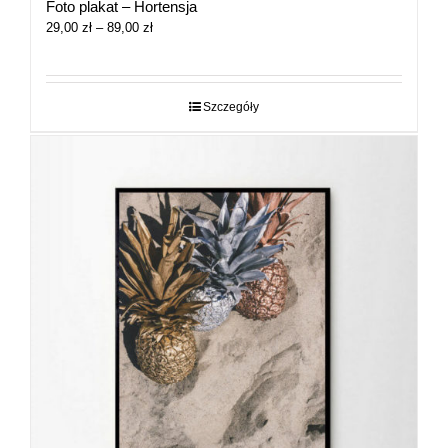
Foto plakat – Hortensja
Zakres
29,00
zł
–
89,00
zł
cen:
od
29,00 zł
do
Szczegóły
89,00 zł