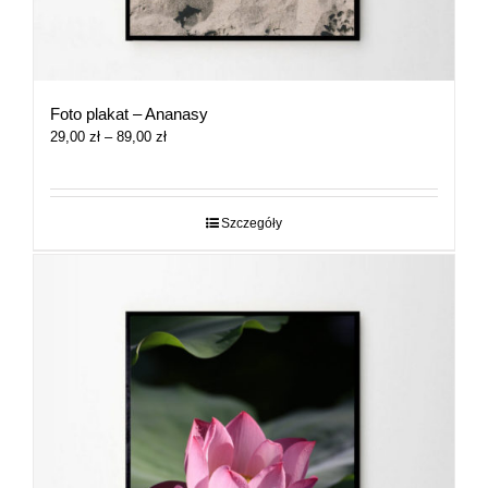
Foto plakat – Ananasy
Zakres
29,00
zł
–
89,00
zł
cen:
od
29,00 zł
do
Szczegóły
89,00 zł