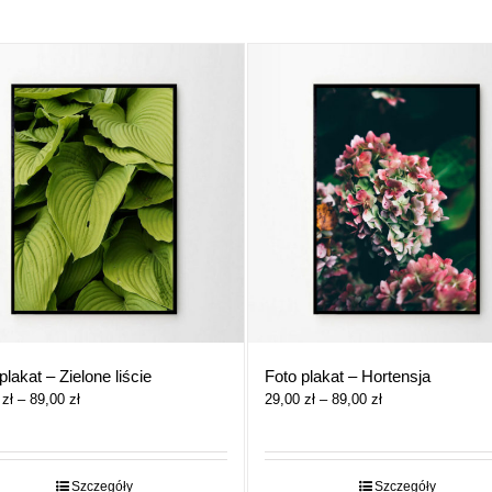
plakat – Zielone liście
Foto plakat – Hortensja
Zakres
Zakres
0
zł
–
89,00
zł
29,00
zł
–
89,00
zł
cen:
cen:
od
od
29,00 zł
29,00 zł
do
do
Szczegóły
Szczegóły