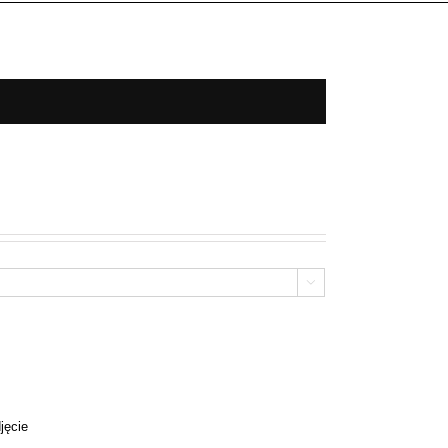

jęcie