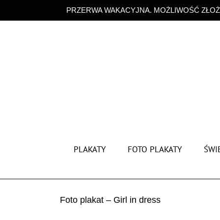
Przejdź
PRZERWA WAKACYJNA. MOŻLIWOŚĆ ZŁOŻE
do
zawartości
PLAKATY
FOTO PLAKATY
ŚWIĘ
Foto plakat – Girl in dress