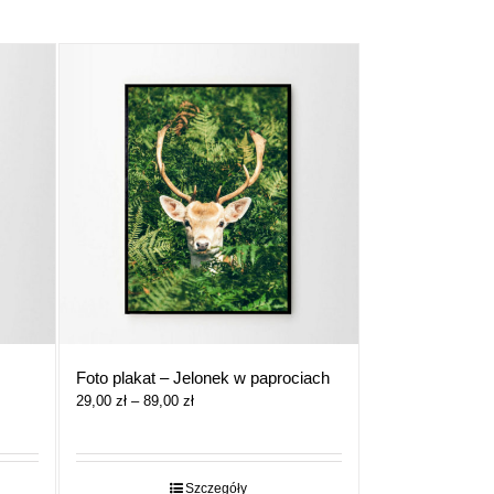
Foto plakat – Jelonek w paprociach
Zakres
29,00
zł
–
89,00
zł
cen:
od
29,00 zł
do
Szczegóły