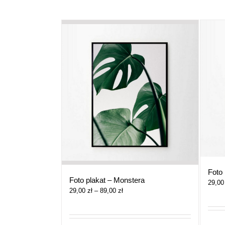
Foto 
Foto plakat – Monstera
29,0
Zakres
29,00
zł
–
89,00
zł
cen:
od
29,00 zł