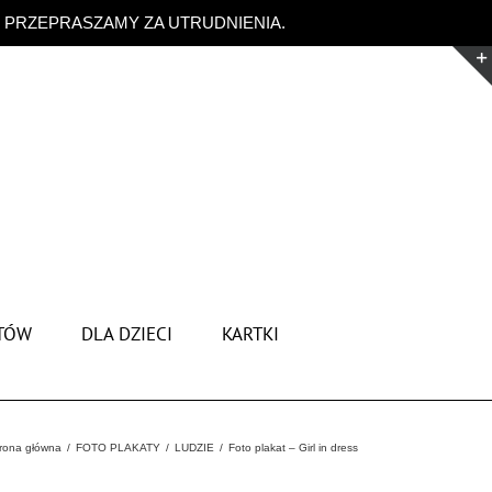
. PRZEPRASZAMY ZA UTRUDNIENIA.
Odrzuć
TÓW
DLA DZIECI
KARTKI
rona główna
FOTO PLAKATY
LUDZIE
Foto plakat – Girl in dress