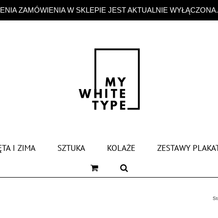
NIA ZAMÓWIENIA W SKLEPIE JEST AKTUALNIE WYŁĄCZONA
TA I ZIMA
SZTUKA
KOLAŻE
ZESTAWY PLAKA
St