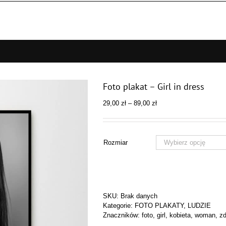
Foto plakat – Girl in dress
Zakres
29,00
zł
–
89,00
zł
cen:
od
29,00 zł
do
Rozmiar
89,00 zł
SKU:
Brak danych
Kategorie:
FOTO PLAKATY
,
LUDZIE
Znaczników:
foto
,
girl
,
kobieta
,
woman
,
zd