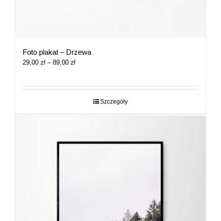
Foto plakat – Drzewa
Zakres
29,00
zł
–
89,00
zł
cen:
od
29,00 zł
do
Szczegóły
89,00 zł