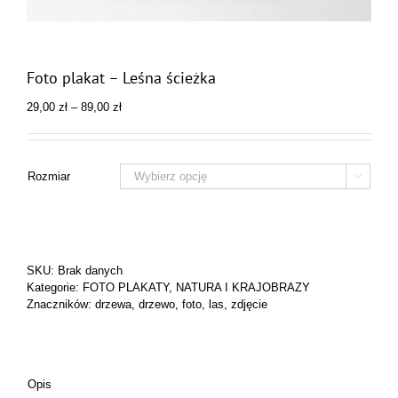
Foto plakat – Leśna ścieżka
Zakres
29,00
zł
–
89,00
zł
cen:
od
29,00 zł
do
Rozmiar

89,00 zł
SKU:
Brak danych
Kategorie:
FOTO PLAKATY
,
NATURA I KRAJOBRAZY
Znaczników:
drzewa
,
drzewo
,
foto
,
las
,
zdjęcie
Opis