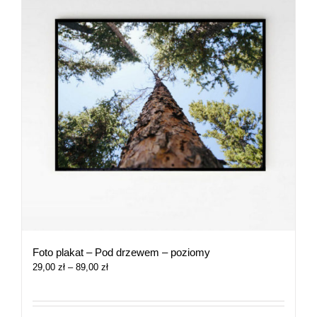
Foto plakat – Pod drzewem – poziomy
Zakres
29,00
zł
–
89,00
zł
cen:
od
29,00 zł