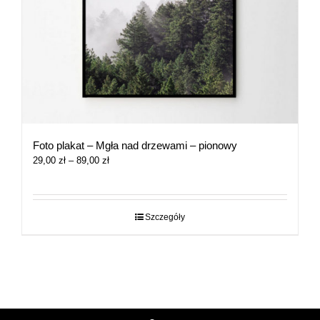
Foto plakat – Mgła nad drzewami – pionowy
Zakres
29,00
zł
–
89,00
zł
cen:
od
29,00 zł
do
Szczegóły
89,00 zł