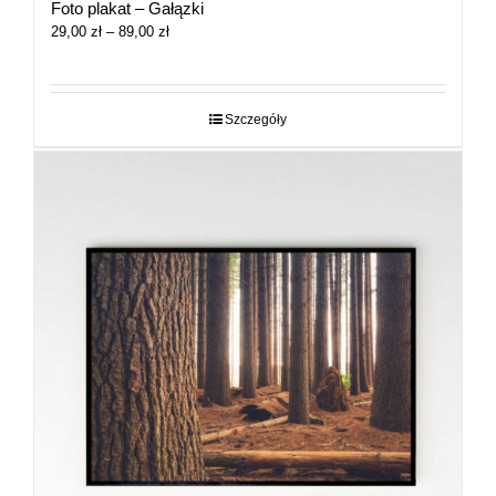
Foto plakat – Gałązki
Zakres
29,00
zł
–
89,00
zł
cen:
od
29,00 zł
do
Szczegóły
89,00 zł