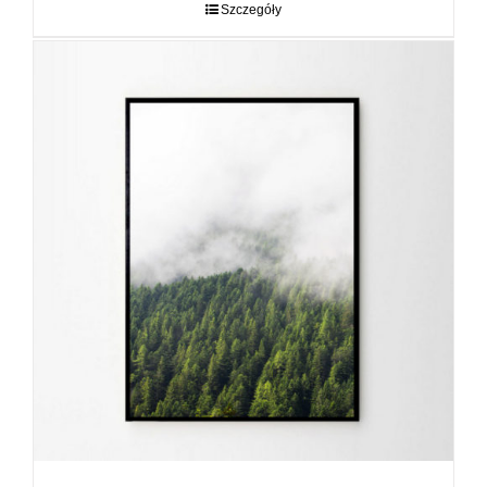
do
Szczegóły
89,00 zł