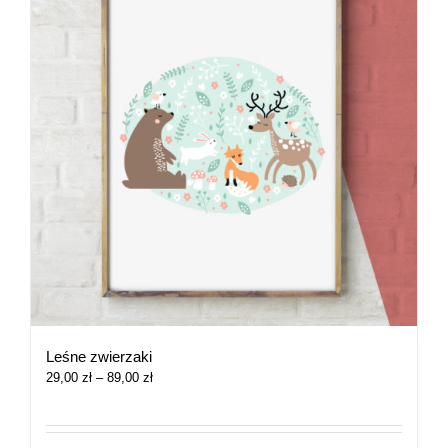
Leśne zwierzaki
Zakres
29,00
zł
–
89,00
zł
cen:
od
29,00 zł