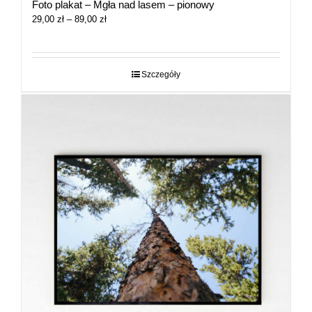
Foto plakat – Mgła nad lasem – pionowy
Zakres
29,00
zł
–
89,00
zł
cen:
od
29,00 zł
do
Szczegóły
89,00 zł