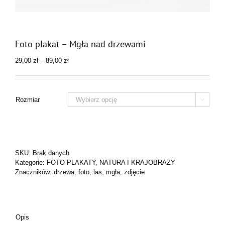
Foto plakat – Mgła nad drzewami
Zakres
29,00
zł
–
89,00
zł
cen:
od
29,00 zł
do
Rozmiar

89,00 zł
SKU:
Brak danych
Kategorie:
FOTO PLAKATY
,
NATURA I KRAJOBRAZY
Znaczników:
drzewa
,
foto
,
las
,
mgła
,
zdjęcie
Opis