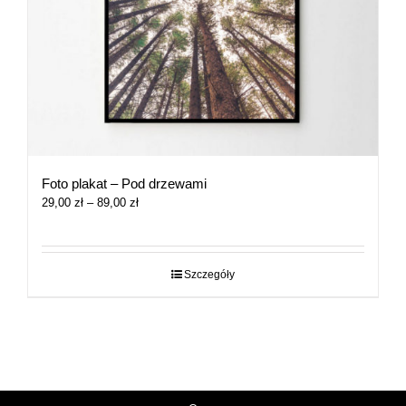
Foto plakat – Pod drzewami
Zakres
29,00
zł
–
89,00
zł
cen:
od
29,00 zł
do
Szczegóły
89,00 zł