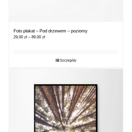
Foto plakat – Pod drzewem – poziomy
Zakres
29,00
zł
–
89,00
zł
cen:
od
29,00 zł
do
Szczegóły
89,00 zł