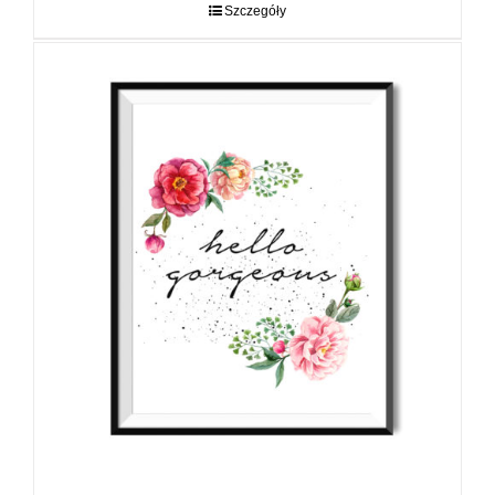
do
Szczegóły
89,00 zł