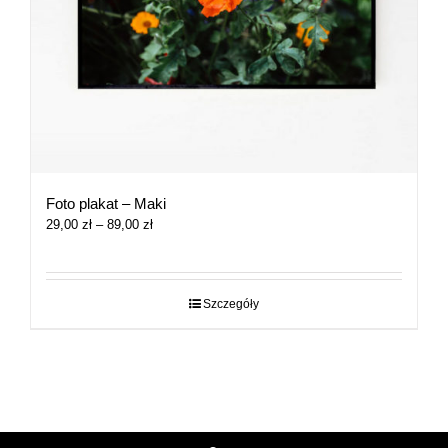
Foto plakat – Maki
Zakres
29,00
zł
–
89,00
zł
cen:
od
29,00 zł
do
Szczegóły
89,00 zł