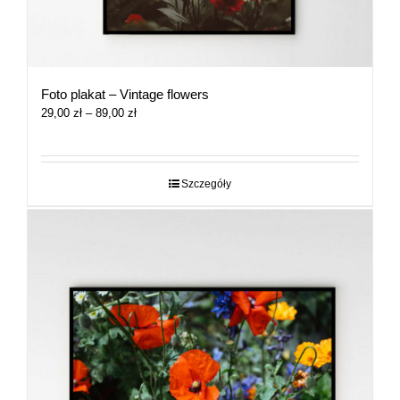
Foto plakat – Vintage flowers
Zakres
29,00
zł
–
89,00
zł
cen:
od
29,00 zł
do
Szczegóły
89,00 zł