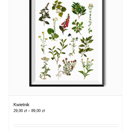
Kwietnik
Zakres
29,00
zł
–
89,00
zł
cen:
od
29,00 zł