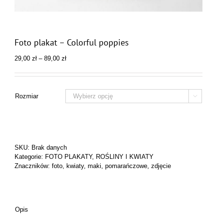
Foto plakat – Colorful poppies
Zakres
29,00
zł
–
89,00
zł
cen:
od
29,00 zł
do
Rozmiar

89,00 zł
SKU:
Brak danych
Kategorie:
FOTO PLAKATY
,
ROŚLINY I KWIATY
Znaczników:
foto
,
kwiaty
,
maki
,
pomarańczowe
,
zdjęcie
Opis