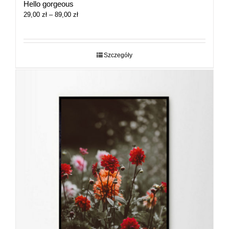
Hello gorgeous
Zakres
29,00
zł
–
89,00
zł
cen:
od
29,00 zł
do
Szczegóły
89,00 zł