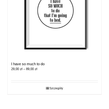
I have so much to do
Zakres
29,00
zł
–
89,00
zł
cen:
od
29,00 zł
do
Szczegóły
89,00 zł