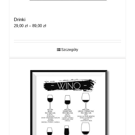
Drinki
Zakres
29,00
zł
–
89,00
zł
cen:
od
29,00 zł
do
Szczegóły
89,00 zł