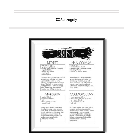
cen:
od
29,00 zł
do
Szczegóły
89,00 zł