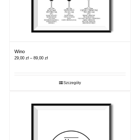
Wino
Zakres
29,00
zł
–
89,00
zł
cen:
od
29,00 zł
do
Szczegóły
89,00 zł