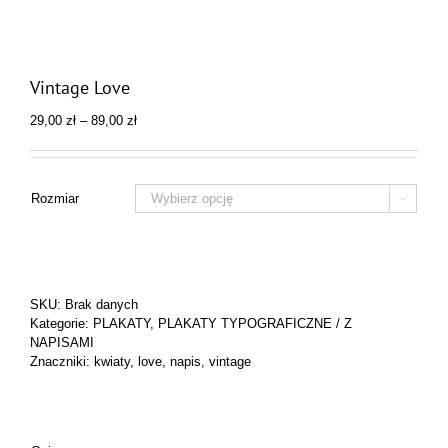
Vintage Love
Zakres
29,00
zł
–
89,00
zł
cen:
od
29,00 zł
do
Rozmiar

89,00 zł
SKU:
Brak danych
Kategorie:
PLAKATY
,
PLAKATY TYPOGRAFICZNE / Z
NAPISAMI
Znaczniki:
kwiaty
,
love
,
napis
,
vintage