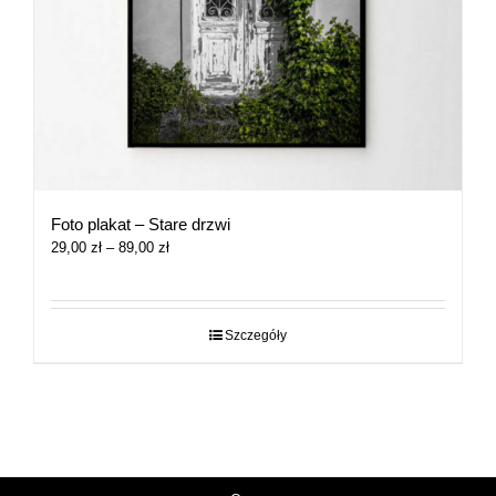
Foto plakat – Stare drzwi
Zakres
29,00
zł
–
89,00
zł
cen:
od
29,00 zł
do
Szczegóły
89,00 zł