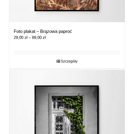
Foto plakat – Brązowa paproć
Zakres
29,00
zł
–
89,00
zł
cen:
od
29,00 zł
do
Szczegóły
89,00 zł