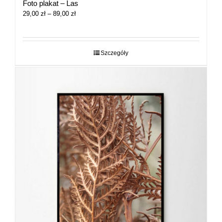
Foto plakat – Las
Zakres
29,00
zł
–
89,00
zł
cen:
od
29,00 zł
do
Szczegóły
89,00 zł