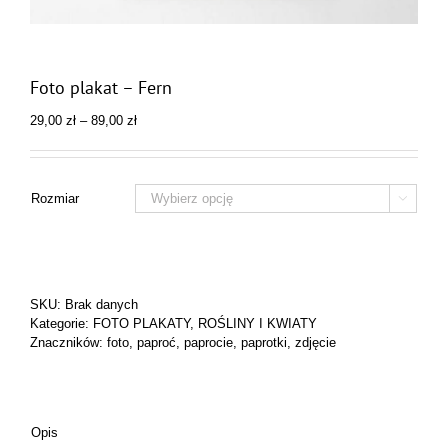
Foto plakat – Fern
Zakres
29,00
zł
–
89,00
zł
cen:
od
29,00 zł
do
Rozmiar

89,00 zł
SKU:
Brak danych
Kategorie:
FOTO PLAKATY
,
ROŚLINY I KWIATY
Znaczników:
foto
,
paproć
,
paprocie
,
paprotki
,
zdjęcie
Opis