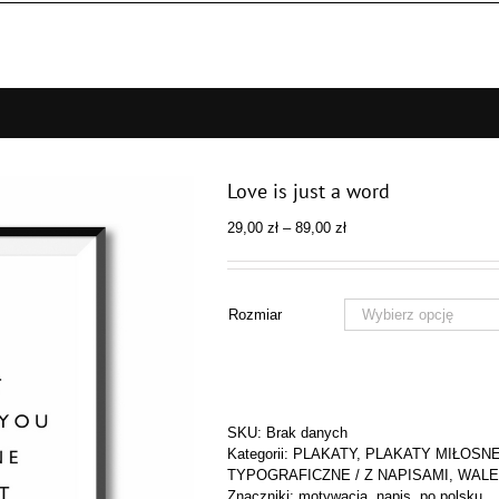
Love is just a word
Zakres
29,00
zł
–
89,00
zł
cen:
od
29,00 zł
do
Rozmiar
89,00 zł
SKU:
Brak danych
Kategorii:
PLAKATY
,
PLAKATY MIŁOSNE
TYPOGRAFICZNE / Z NAPISAMI
,
WALE
Znaczniki:
motywacja
,
napis
,
po polsku