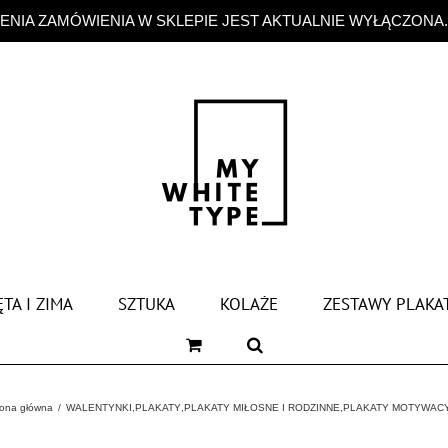
NIA ZAMÓWIENIA W SKLEPIE JEST AKTUALNIE WYŁĄCZONA
TA I ZIMA
SZTUKA
KOLAŻE
ZESTAWY PLAKA
rona główna
WALENTYNKI
,
PLAKATY
,
PLAKATY MIŁOSNE I RODZINNE
,
PLAKATY MOTYWAC