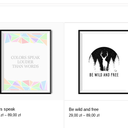
rs speak
Be wild and free
Zakres
0
zł
–
89,00
zł
Zakres
29,00
zł
–
89,00
zł
cen:
cen:
od
od