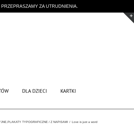
. PRZEPRASZAMY ZA UTRUDNIENIA.
Odrzuć
TÓW
DLA DZIECI
KARTKI
YJNE
,
PLAKATY TYPOGRAFICZNE / Z NAPISAMI
Love is just a word