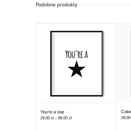
Podobne produkty
Colo
You’re a star
29,0
Zakres
29,00
zł
–
89,00
zł
cen:
od