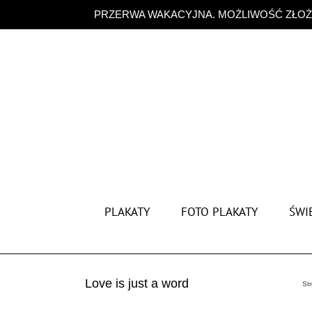
Przejdź
PRZERWA WAKACYJNA. MOŻLIWOŚĆ ZŁOŻE
do
zawartości
PLAKATY
FOTO PLAKATY
ŚWIĘ
Love is just a word
St