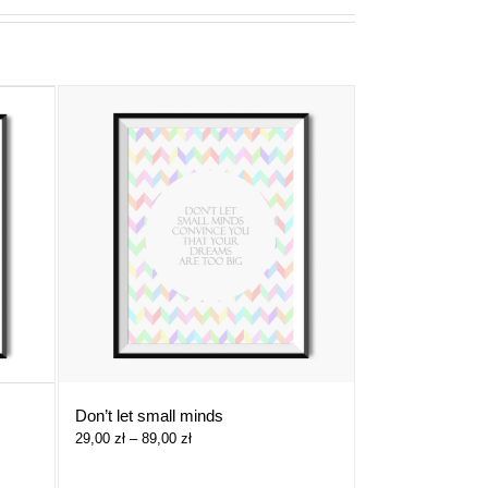
Don’t let small minds
Zakres
29,00
zł
–
89,00
zł
cen:
od