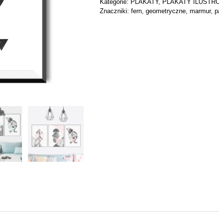
Kategorie:
PLAKATY
,
PLAKATY ILUST
Znaczniki:
fern
,
geometryczne
,
marmur
,
p