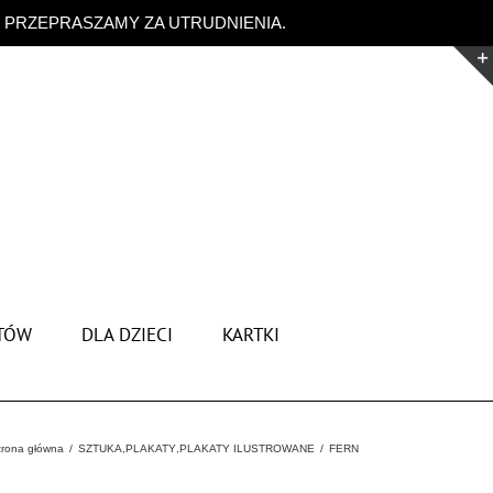
. PRZEPRASZAMY ZA UTRUDNIENIA.
Odrzuć
TÓW
DLA DZIECI
KARTKI
trona główna
SZTUKA
,
PLAKATY
,
PLAKATY ILUSTROWANE
FERN