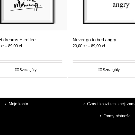
t dreams + coffee
Never go to bed angry
Zakres
Zakres
0
zł
–
89,00
zł
29,00
zł
–
89,00
zł
cen:
cen:
od
od
29,00 zł
29,00 zł
do
do
Szczegóły
Szczegóły
89,00 zł
89,00 zł
Moje konto
Czas i koszt realizacji za
Formy płatności