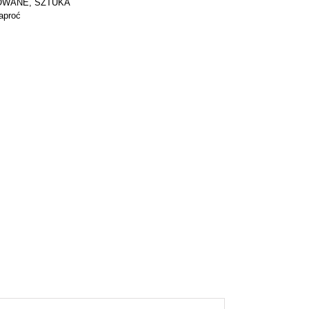
ROWANE
,
SZTUKA
aproć