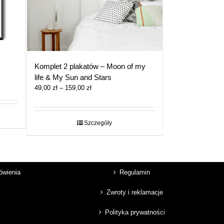
Komplet 2 plakatów – Moon of my
life & My Sun and Stars
Zakres
49,00
zł
–
159,00
zł
cen:
od
49,00 zł
Szczegóły
do
159,00 zł
mówienia
Regulamin
Zwroty i reklamacje
Polityka prywatności