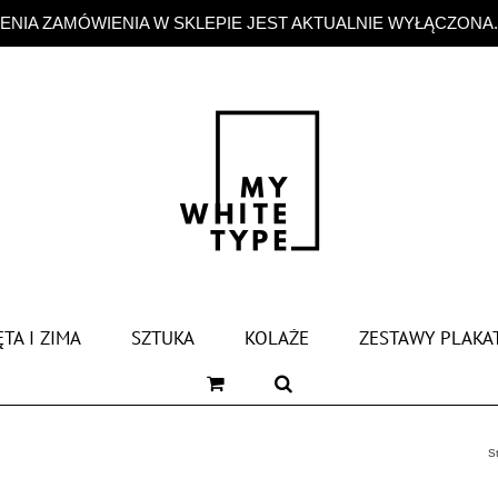
NIA ZAMÓWIENIA W SKLEPIE JEST AKTUALNIE WYŁĄCZONA
TA I ZIMA
SZTUKA
KOLAŻE
ZESTAWY PLAKA
S