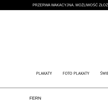
Przejdź
PRZERWA WAKACYJNA. MOŻLIWOŚĆ ZŁOŻE
do
zawartości
PLAKATY
FOTO PLAKATY
ŚWIĘ
FERN