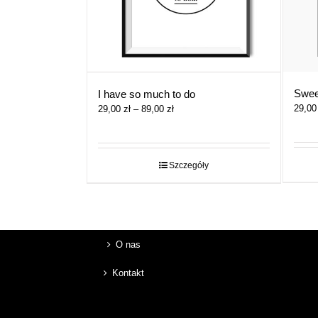
Swee
I have so much to do
Zakres
29,0
29,00
zł
–
89,00
zł
cen:
od
29,00 zł
do
Szczegóły
89,00 zł
O nas
Kontakt