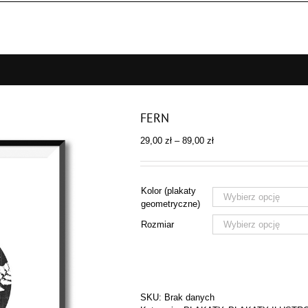
FERN
Zakres
29,00
zł
–
89,00
zł
cen:
od
29,00 zł
Kolor (plakaty
do
geometryczne)
89,00 zł
Rozmiar
SKU:
Brak danych