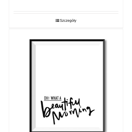
cen:
od
29,00 zł
do
Szczegóły
89,00 zł