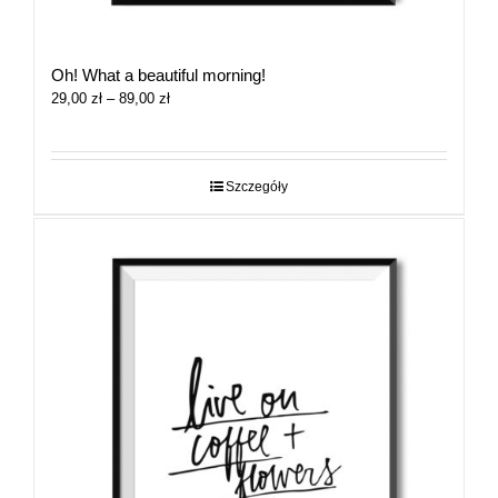
Oh! What a beautiful morning!
Zakres
29,00
zł
–
89,00
zł
cen:
od
29,00 zł
do
Szczegóły
89,00 zł