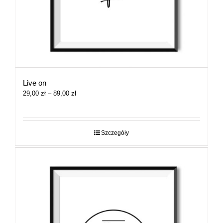
Live on
Zakres
29,00
zł
–
89,00
zł
cen:
od
29,00 zł
do
Szczegóły
89,00 zł