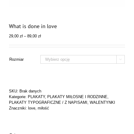
What is done in love
Zakres
29,00
zł
–
89,00
zł
cen:
od
29,00 zł
do
Rozmiar

89,00 zł
SKU:
Brak danych
Kategorie:
PLAKATY
,
PLAKATY MIŁOSNE I RODZINNE
,
PLAKATY TYPOGRAFICZNE / Z NAPISAMI
,
WALENTYNKI
Znaczniki:
love
,
miłość