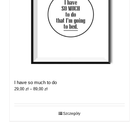
I have so much to do
Zakres
29,00
zł
–
89,00
zł
cen:
od
29,00 zł
do
Szczegóły
89,00 zł