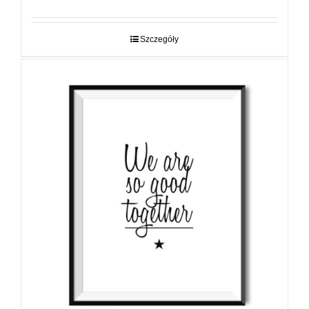
od
29,00 zł
do
Szczegóły
89,00 zł