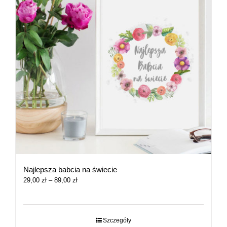
Najlepsza babcia na świecie
Zakres
29,00
zł
–
89,00
zł
cen:
od
29,00 zł
do
Szczegóły