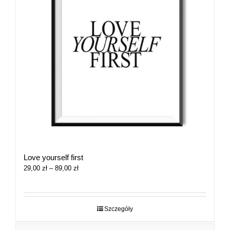
Love yourself first
Zakres
29,00
zł
–
89,00
zł
cen:
od
29,00 zł
do
Szczegóły
89,00 zł