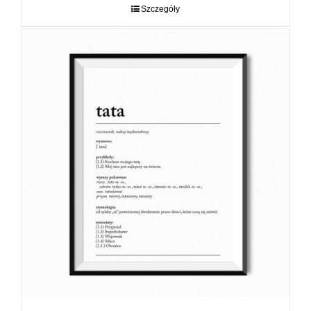
do
Szczegóły
89,00 zł