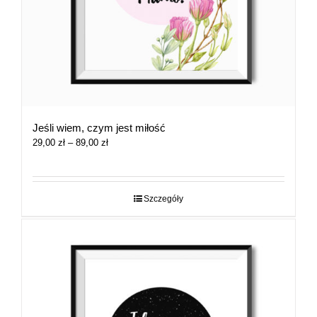
Jeśli wiem, czym jest miłość
Zakres
29,00
zł
–
89,00
zł
cen:
od
29,00 zł
do
Szczegóły
89,00 zł