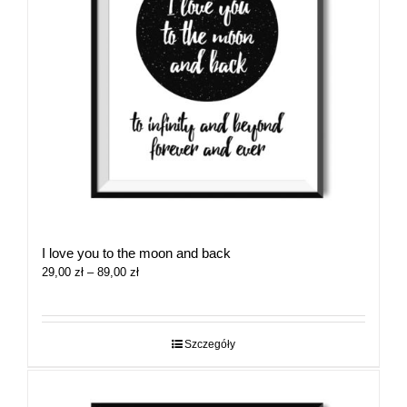
I love you to the moon and back
Zakres
29,00
zł
–
89,00
zł
cen:
od
29,00 zł
do
Szczegóły
89,00 zł