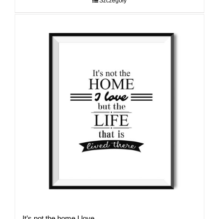
Szczegóły
89,00 zł
It’s not the home I love