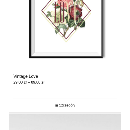
Vintage Love
Zakres
29,00
zł
–
89,00
zł
cen:
od
29,00 zł
do
Szczegóły
89,00 zł