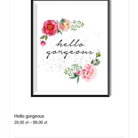
Hello gorgeous
Zakres
29,00
zł
–
89,00
zł
cen:
od