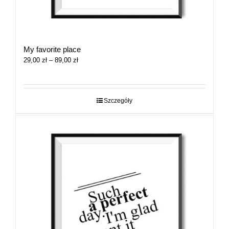
My favorite place
Zakres
29,00
zł
–
89,00
zł
cen:
od
29,00 zł
do
Szczegóły
89,00 zł