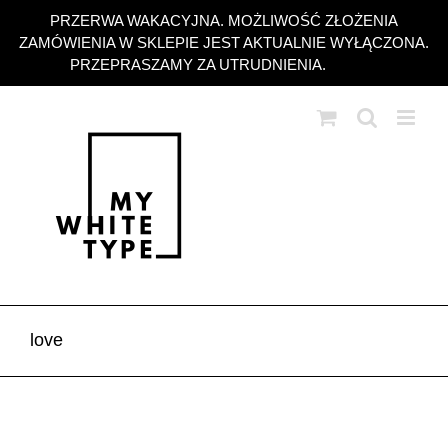
Przejdź
PRZERWA WAKACYJNA. MOŻLIWOŚĆ ZŁOŻENIA
do
ZAMÓWIENIA W SKLEPIE JEST AKTUALNIE WYŁĄCZONA.
zawartości
PRZEPRASZAMY ZA UTRUDNIENIA.
Odrzuć
love