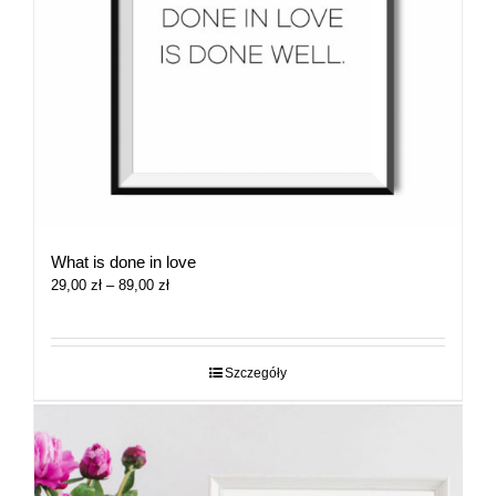
What is done in love
Zakres
29,00
zł
–
89,00
zł
cen:
od
29,00 zł
do
Szczegóły
89,00 zł