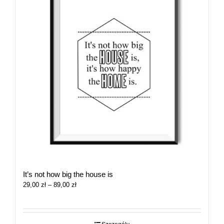
It’s not how big the house is
Zakres
29,00
zł
–
89,00
zł
cen:
od
29,00 zł
do