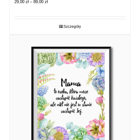
Zakres
29,00
zł
–
89,00
zł
cen:
od
29,00 zł
do
Szczegóły
89,00 zł