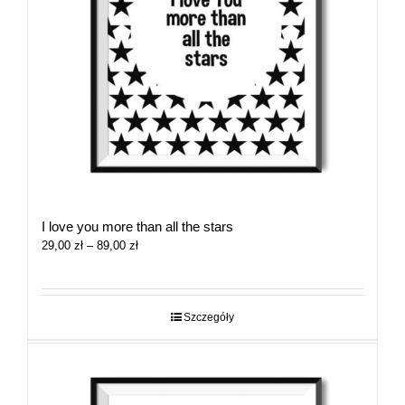
I love you more than all the stars
Zakres
29,00
zł
–
89,00
zł
cen:
od
29,00 zł
do
Szczegóły
89,00 zł