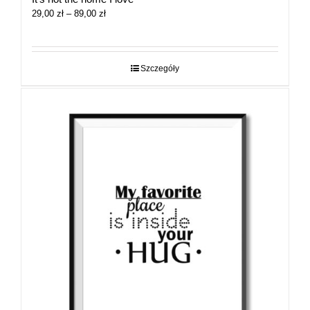
Zakres
29,00
zł
–
89,00
zł
cen:
od
29,00 zł
do
Szczegóły
89,00 zł