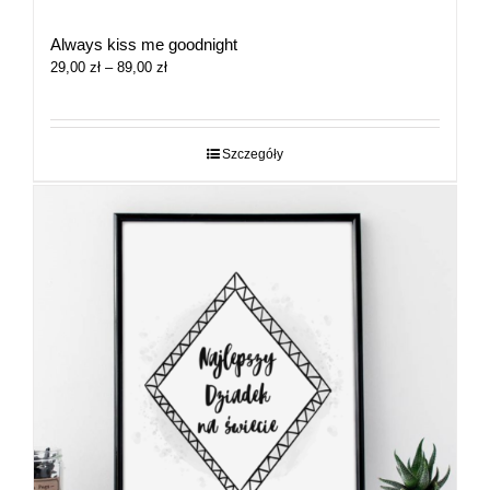
Always kiss me goodnight
Zakres
29,00
zł
–
89,00
zł
cen:
od
29,00 zł
do
Szczegóły
89,00 zł