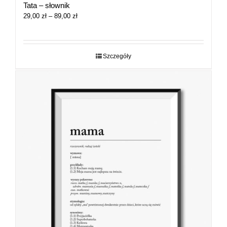
Tata – słownik
Zakres
29,00
zł
–
89,00
zł
cen:
od
29,00 zł
do
Szczegóły
89,00 zł