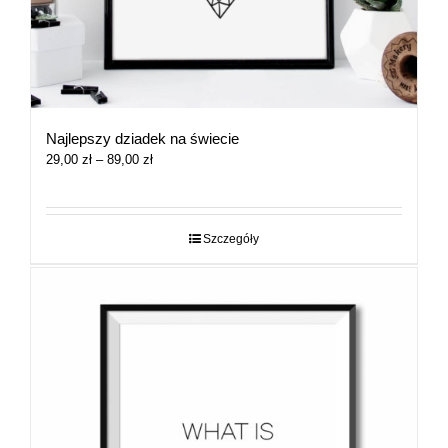
Najlepszy dziadek na świecie
Zakres
29,00
zł
–
89,00
zł
cen:
od
29,00 zł
do
Szczegóły
89,00 zł