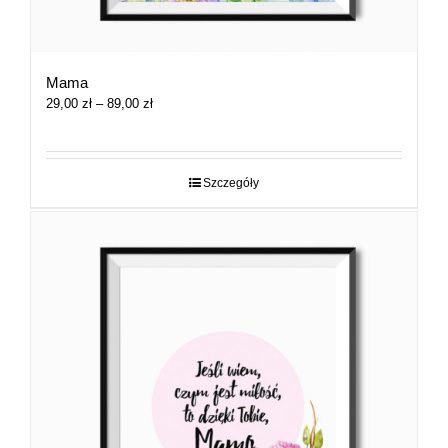
Mama
Zakres
29,00
zł
–
89,00
zł
cen:
od
29,00 zł
do
Szczegóły
89,00 zł