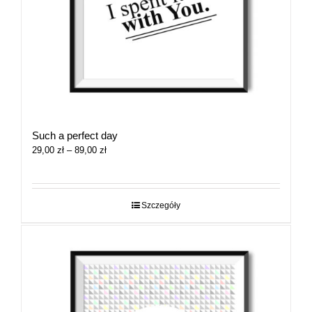
Such a perfect day
Zakres
29,00
zł
–
89,00
zł
cen:
od
29,00 zł
do
Szczegóły
89,00 zł