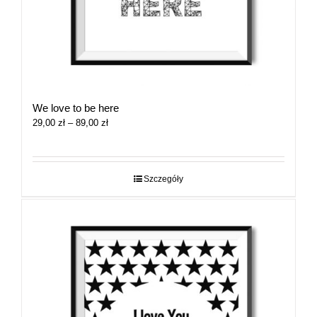
We love to be here
Zakres
29,00
zł
–
89,00
zł
cen:
od
29,00 zł
do
Szczegóły
89,00 zł