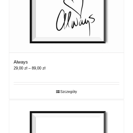
Always
Zakres
29,00
zł
–
89,00
zł
cen:
od
29,00 zł
do
Szczegóły
89,00 zł