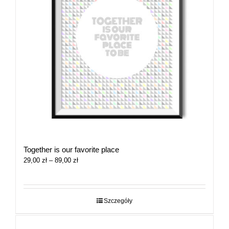
Together is our favorite place
Zakres
29,00
zł
–
89,00
zł
cen:
od
29,00 zł
do
Szczegóły
89,00 zł