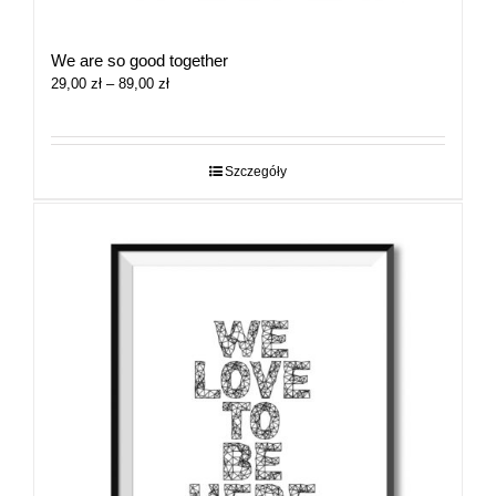
We are so good together
Zakres
29,00
zł
–
89,00
zł
cen:
od
29,00 zł
do
Szczegóły
89,00 zł