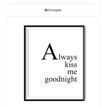
od
29,00 zł
do
Szczegóły
89,00 zł