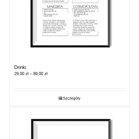
Drinki
Zakres
29,00
zł
–
89,00
zł
cen:
od
29,00 zł
do
Szczegóły
89,00 zł