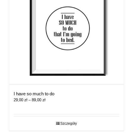
I have so much to do
Zakres
29,00
zł
–
89,00
zł
cen:
od
29,00 zł
do
Szczegóły
89,00 zł