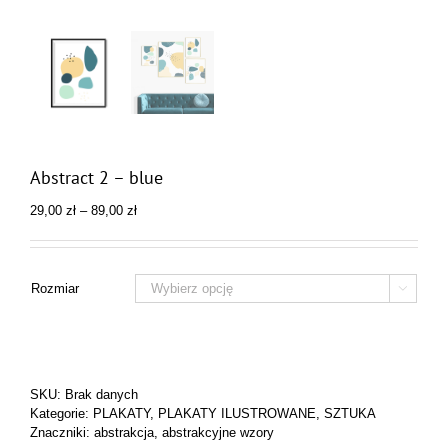
Abstract 2 – blue
Zakres
29,00
zł
–
89,00
zł
cen:
od
29,00 zł
do
Rozmiar

89,00 zł
SKU:
Brak danych
Kategorie:
PLAKATY
,
PLAKATY ILUSTROWANE
,
SZTUKA
Znaczniki:
abstrakcja
,
abstrakcyjne wzory