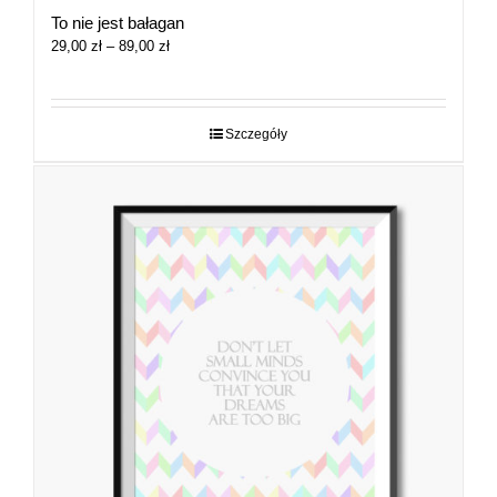
To nie jest bałagan
Zakres
29,00
zł
–
89,00
zł
cen:
od
29,00 zł
do
Szczegóły
89,00 zł