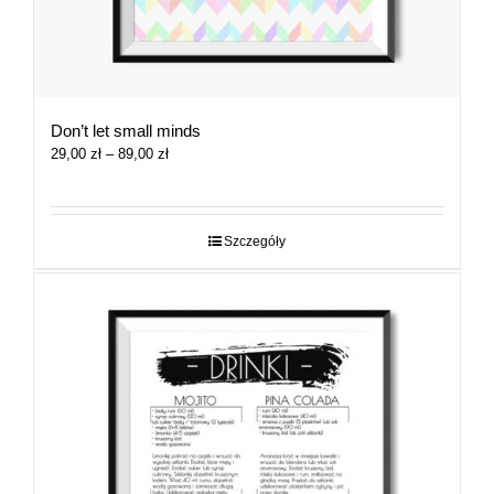
Don’t let small minds
Zakres
29,00
zł
–
89,00
zł
cen:
od
29,00 zł
do
Szczegóły
89,00 zł