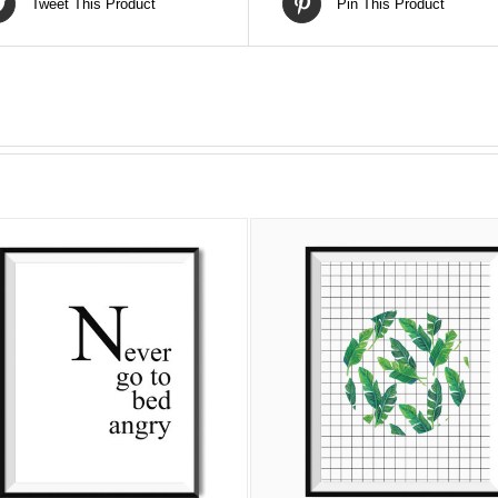
Tweet This Product
Pin This Product