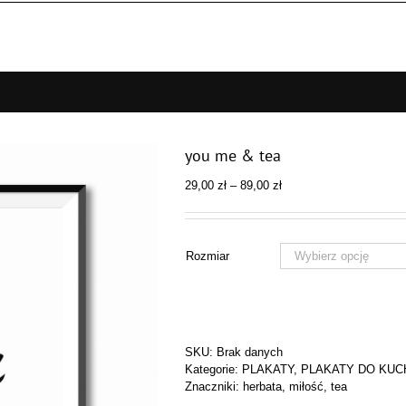
you me & tea
Zakres
29,00
zł
–
89,00
zł
cen:
od
29,00 zł
do
Rozmiar
89,00 zł
SKU:
Brak danych
Kategorie:
PLAKATY
,
PLAKATY DO KUC
Znaczniki:
herbata
,
miłość
,
tea