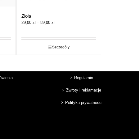
Zioła
Zakres
29,00
zł
–
89,00
zł
cen:
od
29,00 zł
do
Szczegóły
89,00 zł
mówienia
Regulamin
Zwroty i reklamacje
Polityka prywatności