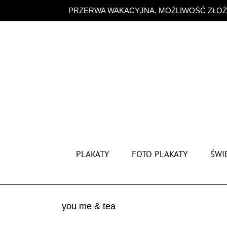
Przejdź
PRZERWA WAKACYJNA. MOŻLIWOŚĆ ZŁOŻE
do
zawartości
PLAKATY
FOTO PLAKATY
ŚWIĘ
you me & tea