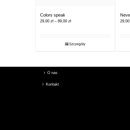
Colors speak
Neve
Zakres
29,00
zł
–
89,00
zł
29,0
cen:
od
29,00 zł
do
Szczegóły
89,00 zł
O nas
Kontakt