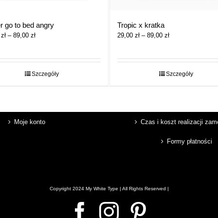
r go to bed angry
Tropic x kratka
Zakres
Zakres
0
zł
–
89,00
zł
29,00
zł
–
89,00
zł
cen:
cen:
od
od
29,00 zł
29,00 zł
do
do
Szczegóły
Szczegóły
89,00 zł
89,00 zł
Moje konto
Czas i koszt realizacji za
Formy płatności
Copyright 2024 My White Type | All Rights Reserved |
Facebook
Instagram
Pinterest