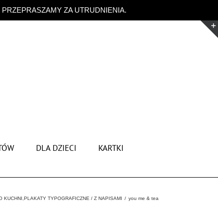
. PRZEPRASZAMY ZA UTRUDNIENIA.
Odrzuć
TÓW
DLA DZIECI
KARTKI
O KUCHNI
,
PLAKATY TYPOGRAFICZNE / Z NAPISAMI
you me & tea